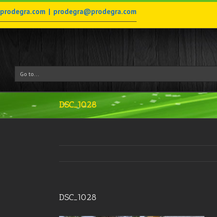
prodegra.com
|
prodegra@prodegra.com
Go to...
DSC_1028
DSC_1028