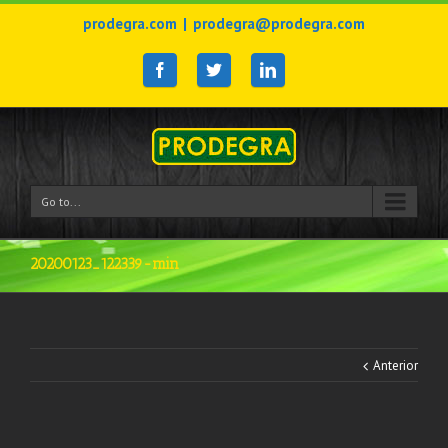
prodegra.com
|
prodegra@prodegra.com
Go to...
20200123_122339-min
Anterior